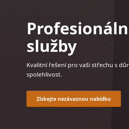
Profesionáln
služby
Kvalitní řešení pro vaši střechu s dů
spolehlivost.
Získejte nezávaznou nabídku